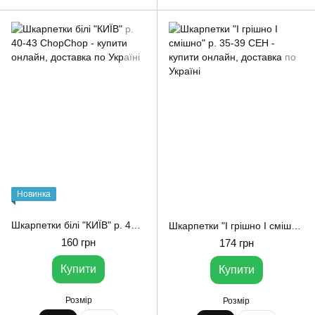
Новинка
Шкарпетки білі "КИЇВ" р. 40-43 ChopChop
Шкарпетки "І грішно І смішно" р. 35-39 CEH
160 грн
174 грн
Купити
Купити
Розмір
Розмір