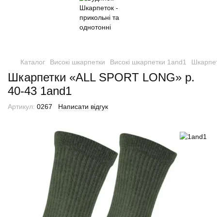
Каталог
Високі шкарпетки
Високі шкарпетки 1and1
Шкарпе
Шкарпетки «ALL SPORT LONG» р.
40-43 1and1
Артикул:
0267
Написати відгук