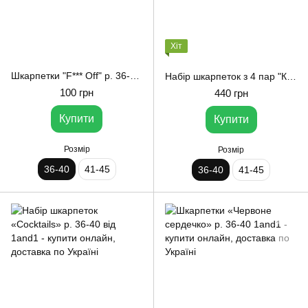
Хіт
Шкарпетки "F*** Off" р. 36-40 1and1
Набір шкарпеток з 4 пар "Крик" р. 36-40 1and1
100 грн
440 грн
Купити
Купити
Розмір
Розмір
36-40
41-45
36-40
41-45