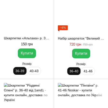
−4%
Шкарпетки «Альпака» р. 36-39 Just Cover
Набір шкарпеток “Великий песиковий” р. 36-40 Noskar
150 грн
720 грн
750 грн
Купити
Купити
Розмір
Розмір
36-39
40-43
36-40
41-46