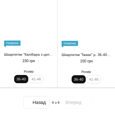
Новинка
Новинка
Шкарпетки "Капібара з цепурою" р. 36-40 Noskar
Шкарпетки "Їжаки" р. 36-40 Noskar
150 грн
150 грн
Розмір
Розмір
36-40
41-46
36-40
41-46
Назад
Вперед
4
з 4