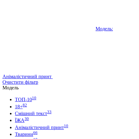
Модель:
Анімалістичний принт
Очистити фільтр
Модель
10
ТОП-10
82
18+
33
Смішний текст
30
ЇЖА
10
Анімалістичний принт
66
Тварини