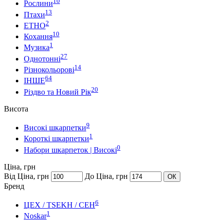
10
Рослини
13
Птахи
2
ЕТНО
10
Кохання
1
Музика
27
Однотонні
14
Різнокольорові
64
ІНШЕ
20
Різдво та Новий Рік
Висота
9
Високі шкарпетки
1
Короткі шкарпетки
0
Набори шкарпеток | Високі
Ціна, грн
Від Ціна, грн
До Ціна, грн
ОК
Бренд
6
ЦЕХ / TSEKH / CEH
1
Noskar