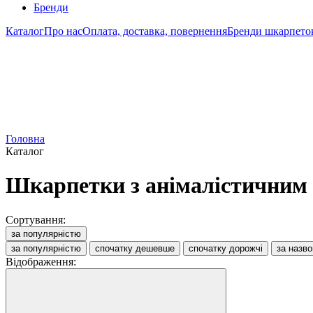
Бренди
Каталог
Про нас
Оплата, доставка, повернення
Бренди шкарпето
Головна
Каталог
Шкарпетки з анімалістичним
Сортування:
за популярністю
за популярністю
спочатку дешевше
спочатку дорожчі
за назв
Відображення: