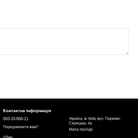
Контактна інформація
093-33-060-11
Україна, м. Київ, вул. Парково-
Сирецька, 4а
Передзвонити вам?
Мапа проїзду
Viber