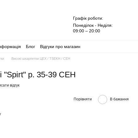
Графік роботи:
Понеділок - Неділя:
09:00 – 20:00
інформація
Блог
Відгуки про магазин
тки
Високі шкарпетки ЦЕХ / TSEKH / CEH
 "Spirt" р. 35-39 CEH
сати відгук
Порівняти
В бажання
у