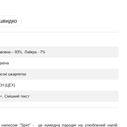
 швидко
вовна – 93%, Лайкра - 7%
раїна
сокі шкарпетки
EH (ЦЕХ)
+, Смішний текст
з написом "Spirt" - це кумедна пародія на улюблений напій.