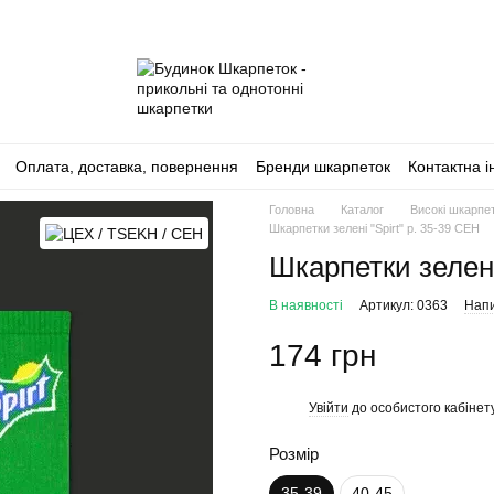
Оплата, доставка, повернення
Бренди шкарпеток
Контактна 
Головна
Каталог
Високі шкарпе
Шкарпетки зелені "Spirt" р. 35-39 CEH
Шкарпетки зелені
В наявності
Артикул: 0363
Напи
174 грн
Увійти
до особистого кабінет
%
Розмір
35-39
40-45