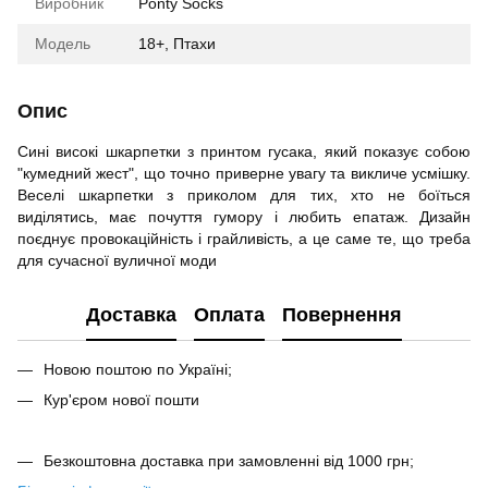
Виробник
Ponty Socks
Модель
18+, Птахи
Опис
Сині високі шкарпетки з принтом гусака, який показує собою
"кумедний жест", що точно приверне увагу та викличе усмішку.
Веселі шкарпетки з приколом для тих, хто не боїться
виділятись, має почуття гумору і любить епатаж. Дизайн
поєднує провокаційність і грайливість, а це саме те, що треба
для сучасної вуличної моди
Доставка
Оплата
Повернення
Новою поштою по Україні;
Кур'єром нової пошти
Безкоштовна доставка при замовленні від 1000 грн;