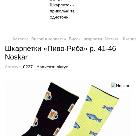
Каталог
Високі шкарпетки
Високі шкарпетки Noskar
Шкарпе
Шкарпетки «Пиво-Риба» р. 41-46
Noskar
Артикул:
0227
Написати відгук