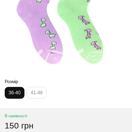
Розмір
36-40
41-46
В наявності
150 грн