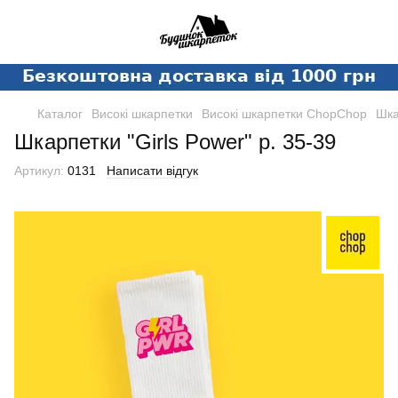
Каталог
Високі шкарпетки
Високі шкарпетки ChopChop
Шка
Шкарпетки "Girls Power" р. 35-39
Артикул:
0131
Написати відгук