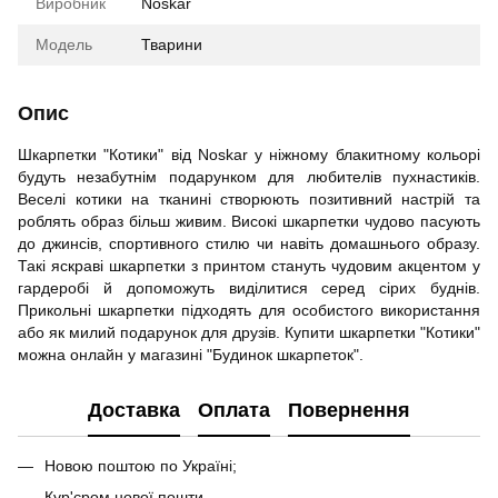
Виробник
Noskar
Модель
Тварини
Опис
Шкарпетки "Котики" від Noskar у ніжному блакитному кольорі
будуть незабутнім подарунком для любителів пухнастиків.
Веселі котики на тканині створюють позитивний настрій та
роблять образ більш живим. Високі шкарпетки чудово пасують
до джинсів, спортивного стилю чи навіть домашнього образу.
Такі яскраві шкарпетки з принтом стануть чудовим акцентом у
гардеробі й допоможуть виділитися серед сірих буднів.
Прикольні шкарпетки підходять для особистого використання
або як милий подарунок для друзів. Купити шкарпетки "Котики"
можна онлайн у магазині "Будинок шкарпеток".
Доставка
Оплата
Повернення
Новою поштою по Україні;
Кур'єром нової пошти