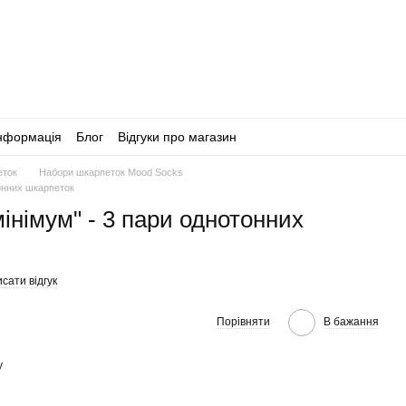
інформація
Блог
Відгуки про магазин
еток
Набори шкарпеток Mood Socks
тонних шкарпеток
інімум" - 3 пари однотонних
сати відгук
Порівняти
В бажання
у