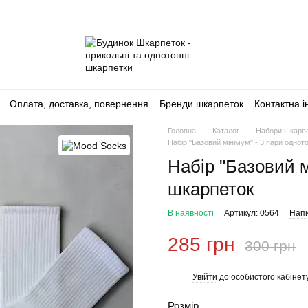
Оплата, доставка, повернення
Бренди шкарпеток
Контактна 
Головна
Каталог
Набори шкарп
Набір "Базовий мінімум" - 3 пари одно
Набір "Базовий м
шкарпеток
В наявності
Артикул: 0564
Напи
285 грн
300 грн
Увійти
до особистого кабінет
%
Розмір