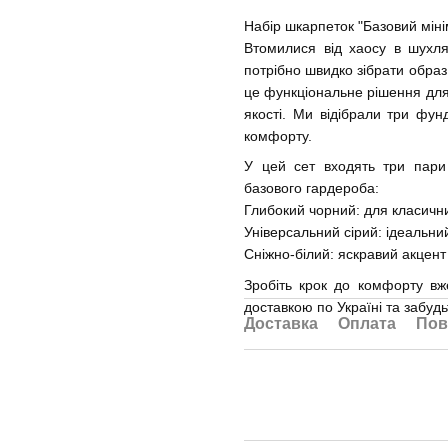
Набір шкарпеток "Базовий міні
Втомилися від хаосу в шухля
потрібно швидко зібрати образ,
це функціональне рішення для т
якості. Ми відібрали три фу
комфорту.
У цей сет входять три пари
базового гардероба:
Глибокий чорний: для класични
Універсальний сірий: ідеальний
Сніжно-білий: яскравий акцент 
Зробіть крок до комфорту вж
доставкою по Україні та забуд
Доставка
Оплата
Пов