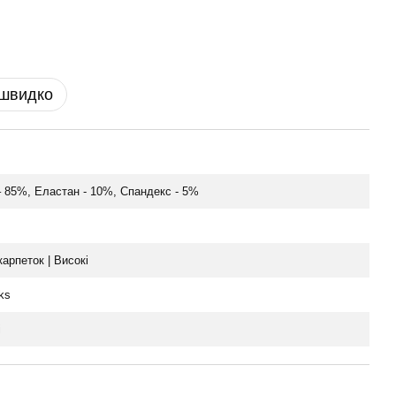
 швидко
 85%, Еластан - 10%, Спандекс - 5%
арпеток | Високі
ks
і