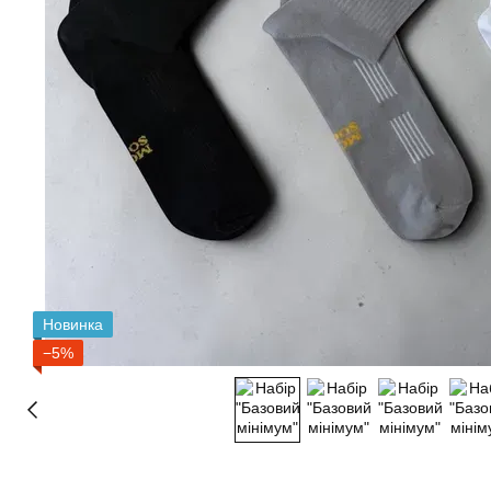
Новинка
−5%