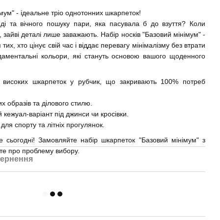
мум" - ідеальне тріо однотонних шкарпеток!
ді та вічного пошуку пари, яка пасувала б до взуття? Коли
 зайві деталі лише заважають. Набір носків "Базовий мінімум" -
их, хто цінує свій час і віддає перевагу мінімалізму без втрати
ндаментальні кольори, які стануть основою вашого щоденного
 високих шкарпеток у рубчик, що закривають 100% потреб
х образів та ділового стилю.
 кежуал-варіант під джинси чи кросівки.
для спорту та літніх прогулянок.
е сьогодні! Замовляйте набір шкарпеток "Базовий мінімум" з
ьте про проблему вибору.
ернення